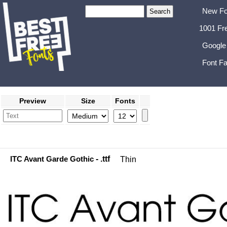
New Fo
1001 Fr
Google
Font Fa
Preview
Size
Fonts
ITC Avant Garde Gothic
- .ttf
Thin