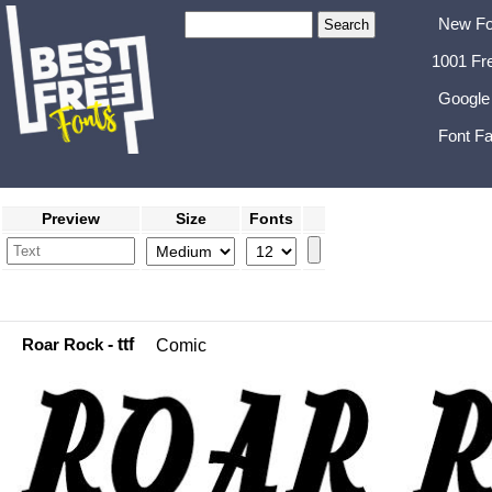
New Fo
1001 Fr
Google
Font Fa
Preview
Size
Fonts
Roar Rock
- ttf
Comic