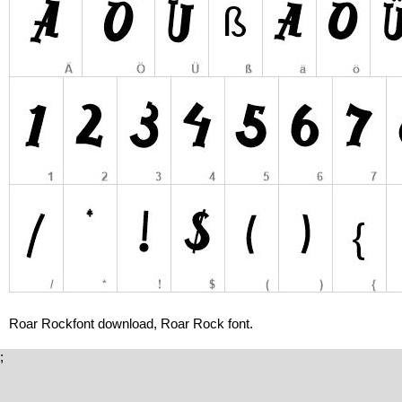
Roar Rockfont download, Roar Rock font.
;