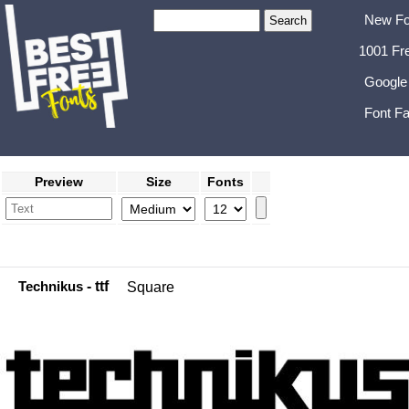
New Fo
1001 Fr
Google
Font Fa
Preview
Size
Fonts
Technikus
- ttf
Square